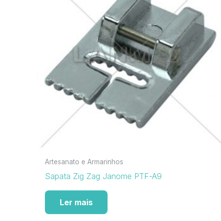
Artesanato e Armarinhos
Sapata Zig Zag Janome PTF-A9
Ler mais