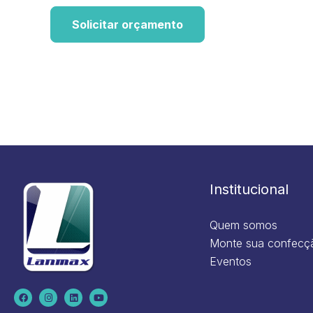
Solicitar orçamento
Institucional
Quem somos
Monte sua confecç
Eventos
F
I
L
Y
a
n
i
o
c
s
n
u