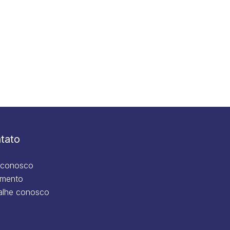
tato
 conosco
mento
alhe conosco