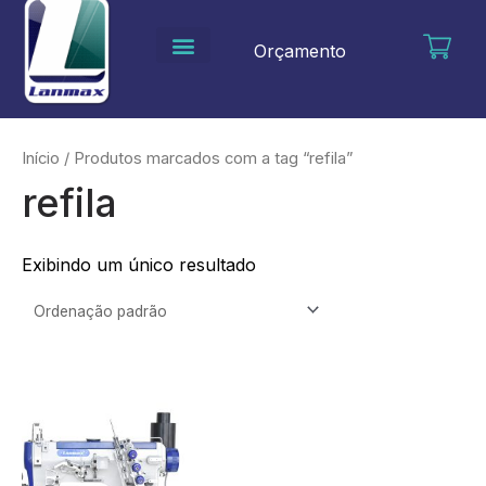
Ir
para
Orçamento
o
conteúdo
Início
/ Produtos marcados com a tag “refila”
refila
Exibindo um único resultado