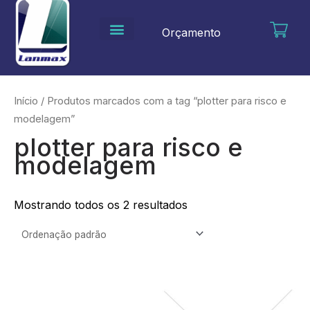
Ir
para
Orçamento
o
conteúdo
Início
/ Produtos marcados com a tag “plotter para risco e
modelagem”
plotter para risco e
modelagem
Mostrando todos os 2 resultados