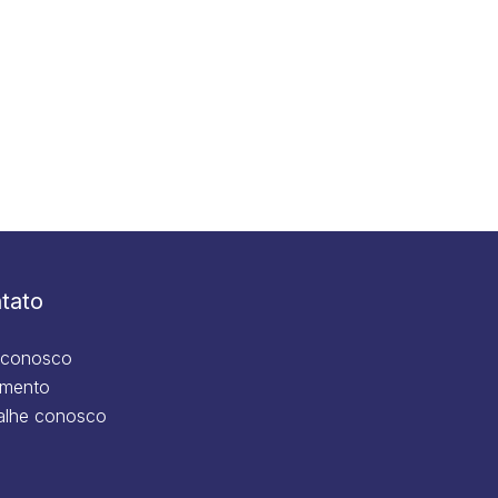
tato
 conosco
mento
alhe conosco