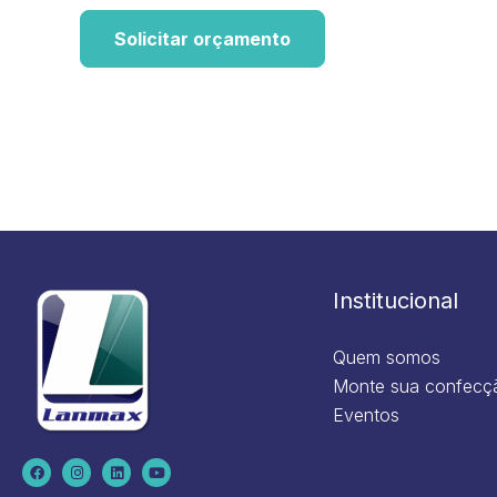
Solicitar orçamento
Institucional
Quem somos
Monte sua confecç
Eventos
F
I
L
Y
a
n
i
o
c
s
n
u