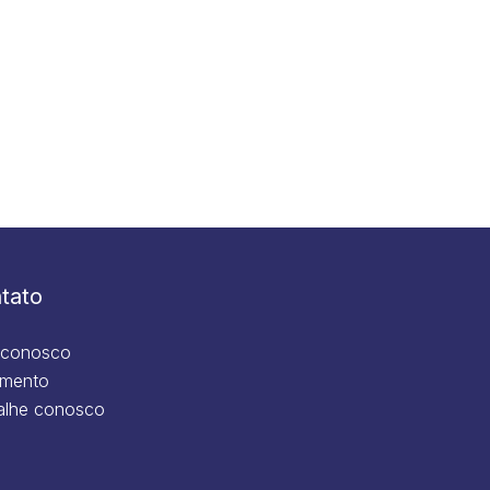
tato
 conosco
mento
alhe conosco