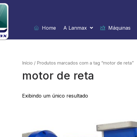
Ir
para
o
conteúdo
Home
A Lanmax
Máquinas
Início
/ Produtos marcados com a tag “motor de reta”
motor de reta
Exibindo um único resultado