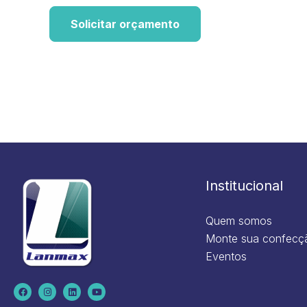
Solicitar orçamento
Institucional
Quem somos
Monte sua confecç
Eventos
F
I
L
Y
a
n
i
o
c
s
n
u