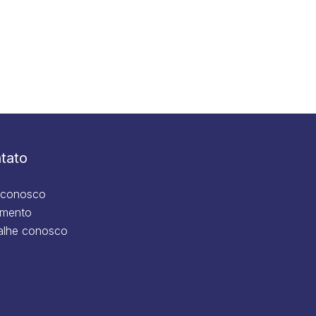
tato
 conosco
mento
alhe conosco