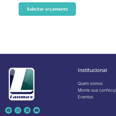
Solicitar orçamento
Institucional
Quem somos
Monte sua confecç
Eventos
F
I
L
Y
a
n
i
o
c
s
n
u