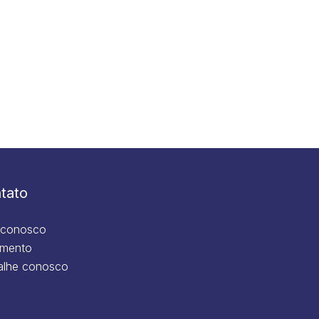
tato
 conosco
mento
alhe conosco