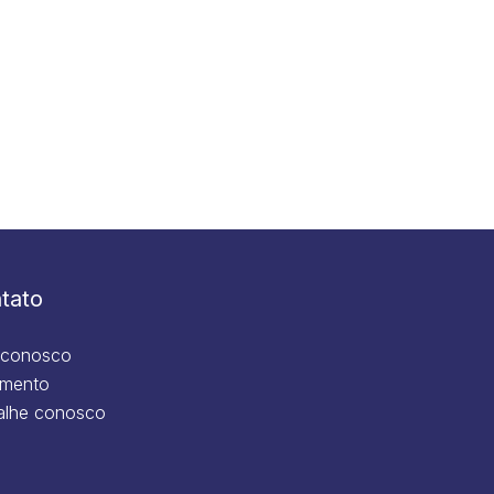
tato
 conosco
mento
alhe conosco