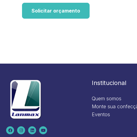
Solicitar orçamento
Institucional
Quem somos
Monte sua confecç
Eventos
F
I
L
Y
a
n
i
o
c
s
n
u