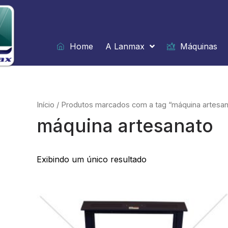
Ir
para
o
conteúdo
Home
A Lanmax
Máquinas
Início
/ Produtos marcados com a tag “máquina artesan
máquina artesanato
Exibindo um único resultado