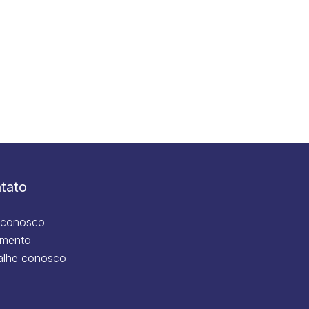
tato
 conosco
mento
alhe conosco