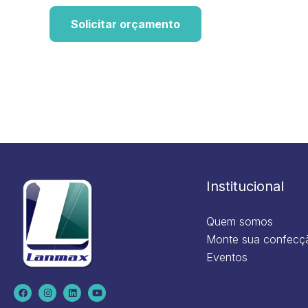
Solicitar orçamento
Institucional
Quem somos
Monte sua confecç
Eventos
F
I
L
Y
a
n
i
o
c
s
n
u