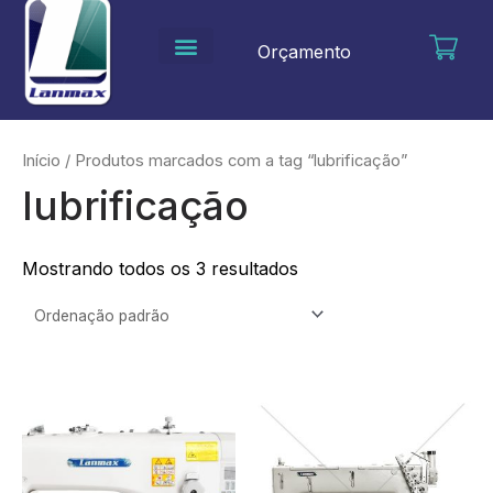
Ir
para
Orçamento
o
conteúdo
Início
/ Produtos marcados com a tag “lubrificação”
lubrificação
Mostrando todos os 3 resultados