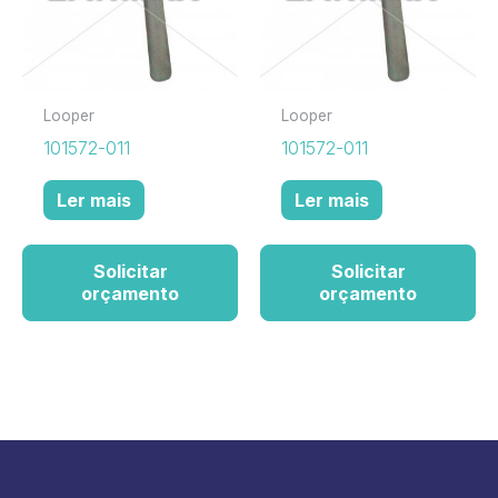
Looper
Looper
101572-011
101572-011
Ler mais
Ler mais
Solicitar
Solicitar
orçamento
orçamento