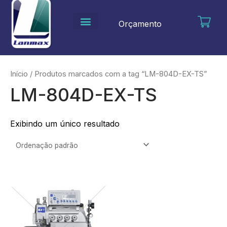
Ir
para
Orçamento
o
conteúdo
Início
/ Produtos marcados com a tag “LM-804D-EX-TS”
LM-804D-EX-TS
Exibindo um único resultado