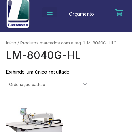
Ir
para
Orçamento
o
conteúdo
Início
/ Produtos marcados com a tag “LM-8040G-HL”
LM-8040G-HL
Exibindo um único resultado