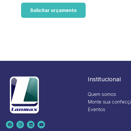
Solicitar orçamento
Institucional
Quem somos
Monte sua confecç
Eventos
F
I
L
Y
a
n
i
o
c
s
n
u