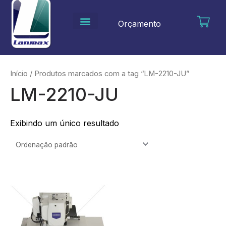
Ir
para
Orçamento
o
conteúdo
Início
/ Produtos marcados com a tag “LM-2210-JU”
LM-2210-JU
Exibindo um único resultado