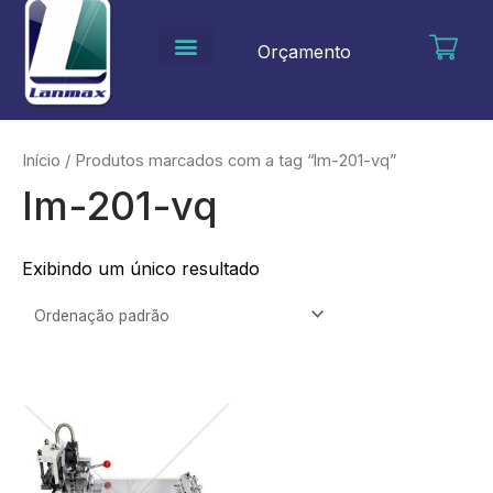
Ir
para
Orçamento
o
conteúdo
Início
/ Produtos marcados com a tag “lm-201-vq”
lm-201-vq
Exibindo um único resultado