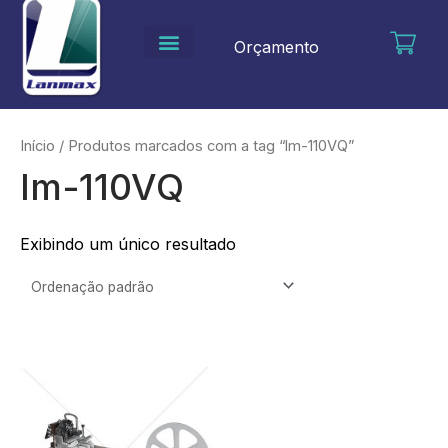
Ir
para
Orçamento
o
conteúdo
Início
/ Produtos marcados com a tag “lm-110VQ”
lm-110VQ
Exibindo um único resultado