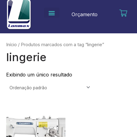
Ir
para
Orçamento
o
conteúdo
Início
/ Produtos marcados com a tag “lingerie”
lingerie
Exibindo um único resultado