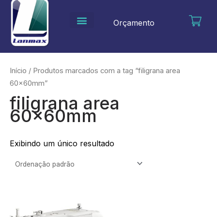
Ir
para
Orçamento
o
conteúdo
Início
/ Produtos marcados com a tag “filigrana area
60x60mm”
filigrana area
60x60mm
Exibindo um único resultado