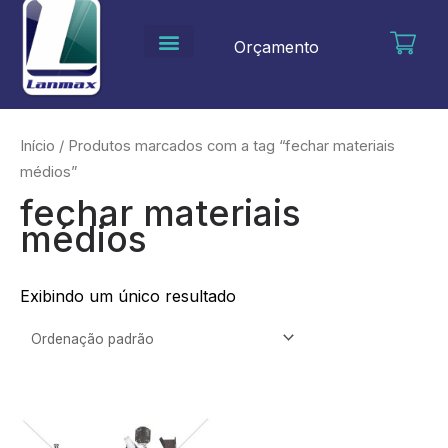
Ir
para
Orçamento
o
conteúdo
Início
/ Produtos marcados com a tag “fechar materiais
médios”
fechar materiais
médios
Exibindo um único resultado