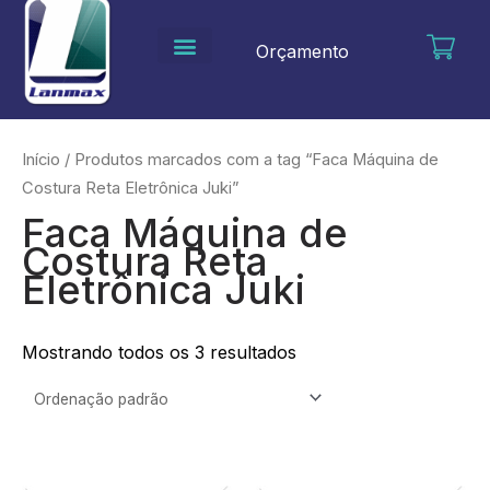
Ir
para
Orçamento
o
conteúdo
Início
/ Produtos marcados com a tag “Faca Máquina de
Costura Reta Eletrônica Juki”
Faca Máquina de
Costura Reta
Eletrônica Juki
Mostrando todos os 3 resultados