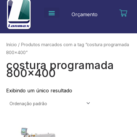
Ir
para
Orçamento
o
conteúdo
Início
/ Produtos marcados com a tag “costura programada
800x400”
costura programada
800x400
Exibindo um único resultado