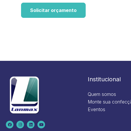
Solicitar orçamento
Institucional
Quem somos
Monte sua confecç
Eventos
F
I
L
Y
a
n
i
o
c
s
n
u