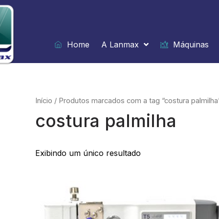
Ir
para
o
conteúdo
Home
A Lanmax
Máquinas
Início
/ Produtos marcados com a tag “costura palmilha
costura palmilha
Exibindo um único resultado