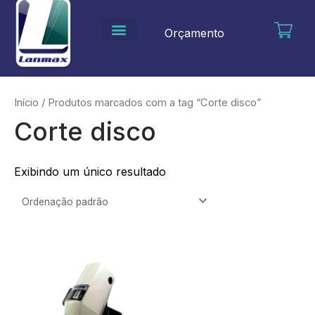
Ir
para
Orçamento
o
conteúdo
Início
/ Produtos marcados com a tag “Corte disco”
Corte disco
Exibindo um único resultado