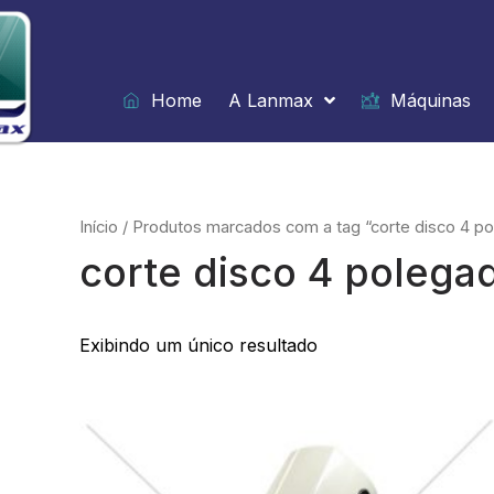
Ir
para
o
conteúdo
Home
A Lanmax
Máquinas
Início
/ Produtos marcados com a tag “corte disco 4 p
corte disco 4 polega
Exibindo um único resultado