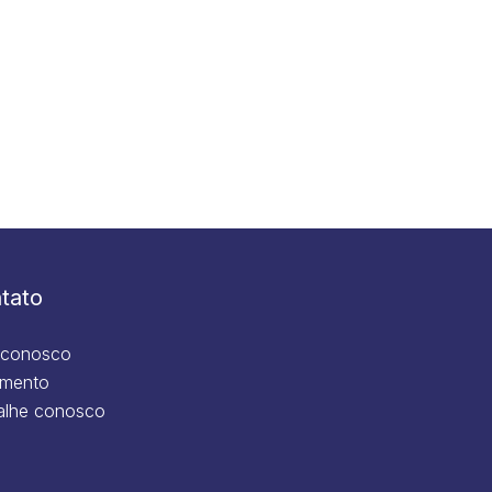
tato
 conosco
mento
alhe conosco