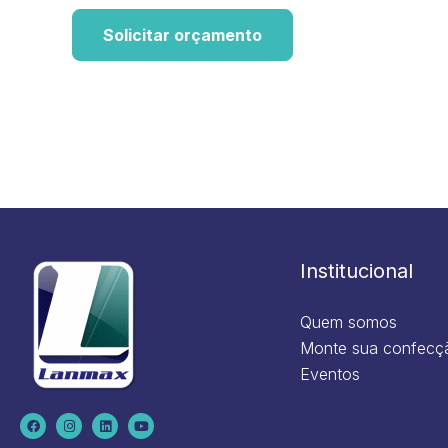
Solicitar orçamento
Institucional
Quem somos
Monte sua confecç
Eventos
F
I
L
Y
a
n
i
o
c
s
n
u