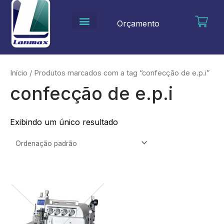
Ir
para
Orçamento
o
conteúdo
Início
/ Produtos marcados com a tag “confecção de e.p.i”
confecção de e.p.i
Exibindo um único resultado