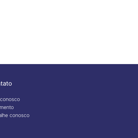
tato
 conosco
mento
alhe conosco