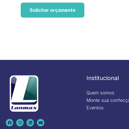
Solicitar orçamento
Institucional
Quem somos
Monte sua confecç
Eventos
F
I
L
Y
a
n
i
o
c
s
n
u