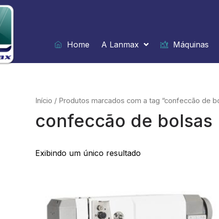
Ir
para
o
conteúdo
Home
A Lanmax
Máquinas
Início
/ Produtos marcados com a tag “confeccão de b
confeccão de bolsas
Exibindo um único resultado