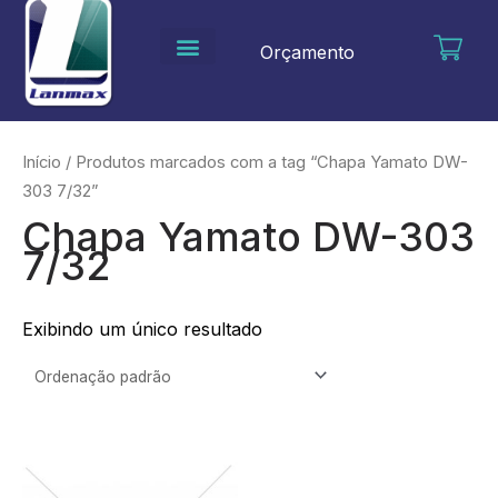
Ir
para
Orçamento
o
conteúdo
Início
/ Produtos marcados com a tag “Chapa Yamato DW-
303 7/32”
Chapa Yamato DW-303
7/32
Exibindo um único resultado