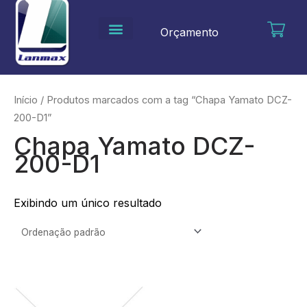
Ir
para
Orçamento
o
conteúdo
Início
/ Produtos marcados com a tag “Chapa Yamato DCZ-
200-D1”
Chapa Yamato DCZ-
200-D1
Exibindo um único resultado