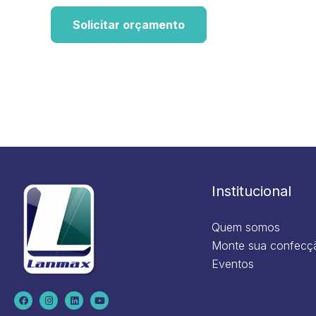
Solicitar orçamento
Institucional
Quem somos
Monte sua confecç
Eventos
F
I
L
Y
a
n
i
o
c
s
n
u