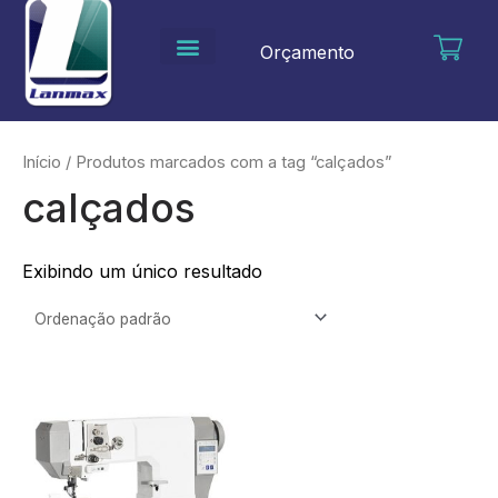
Ir
para
Orçamento
o
conteúdo
Início
/ Produtos marcados com a tag “calçados”
calçados
Exibindo um único resultado