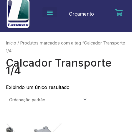
Ir
para
Orçamento
o
conteúdo
Início
/ Produtos marcados com a tag “Calcador Transporte
1/4”
Calcador Transporte
1/4
Exibindo um único resultado