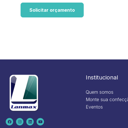
Solicitar orçamento
Institucional
Quem somos
Monte sua confecç
Eventos
F
I
L
Y
a
n
i
o
c
s
n
u