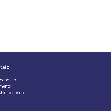
tato
 conosco
mento
alhe conosco