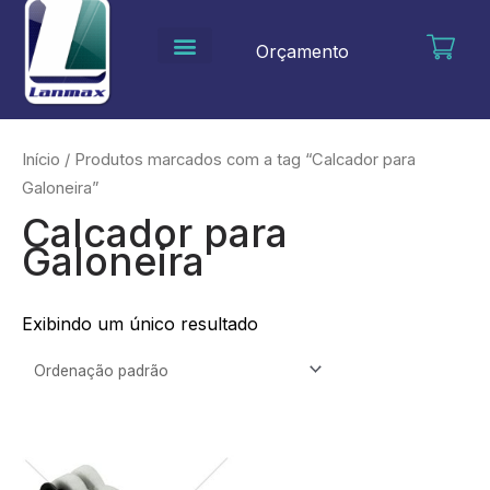
Ir
para
Orçamento
o
conteúdo
Início
/ Produtos marcados com a tag “Calcador para
Galoneira”
Calcador para
Galoneira
Exibindo um único resultado