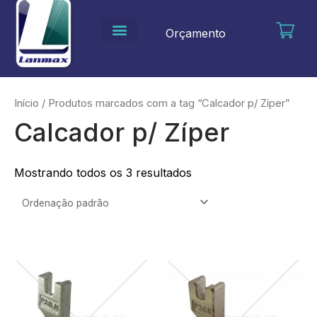
Ir
para
Orçamento
o
conteúdo
Início
/ Produtos marcados com a tag “Calcador p/ Zíper”
Calcador p/ Zíper
Mostrando todos os 3 resultados