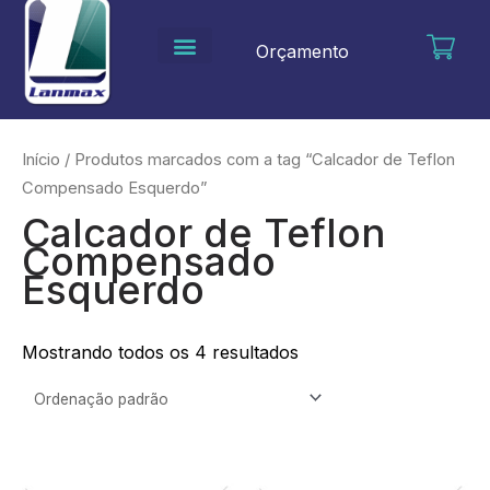
Ir
para
Orçamento
o
conteúdo
Início
/ Produtos marcados com a tag “Calcador de Teflon
Compensado Esquerdo”
Calcador de Teflon
Compensado
Esquerdo
Mostrando todos os 4 resultados