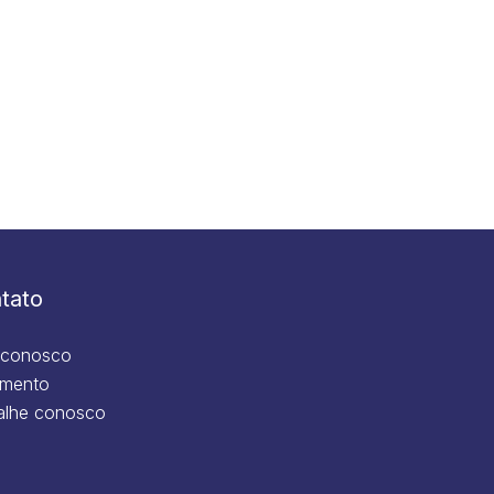
tato
 conosco
mento
alhe conosco