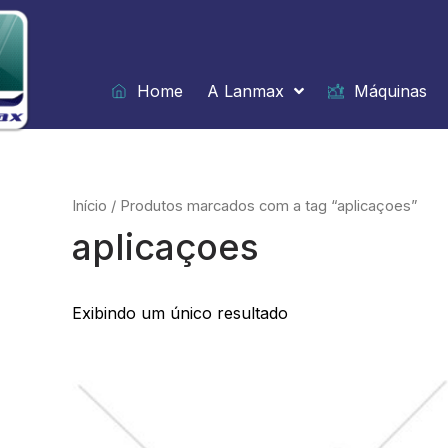
Ir
para
o
conteúdo
Home
A Lanmax
Máquinas
Início
/ Produtos marcados com a tag “aplicaçoes”
aplicaçoes
Exibindo um único resultado