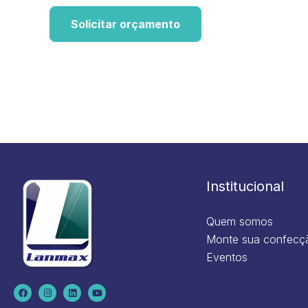
Solicitar orçamento
Institucional
Quem somos
Monte sua confecç
Eventos
F
I
L
Y
a
n
i
o
c
s
n
u