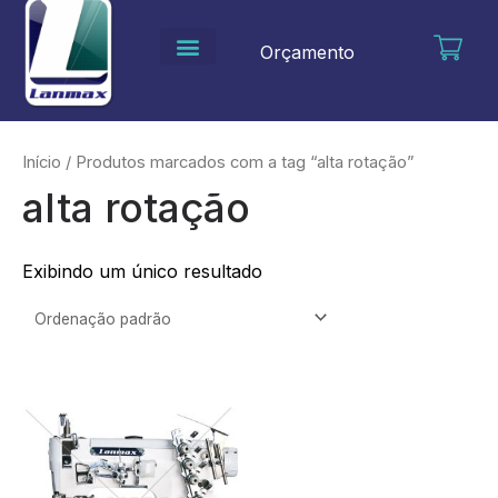
Ir
para
Orçamento
o
conteúdo
Início
/ Produtos marcados com a tag “alta rotação”
alta rotação
Exibindo um único resultado