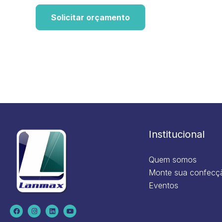
Solicitar orçamento
Institucional
Quem somos
Monte sua confecç
Eventos
F
I
L
Y
a
n
i
o
c
s
n
u