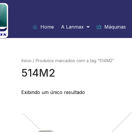
Ir
para
o
conteúdo
Home
A Lanmax
Máquinas
Início
/ Produtos marcados com a tag “514M2”
514M2
Exibindo um único resultado