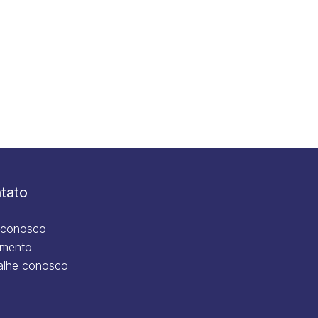
tato
 conosco
mento
alhe conosco