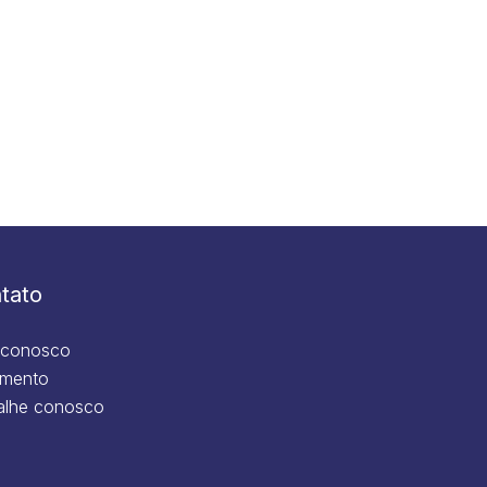
tato
 conosco
mento
alhe conosco