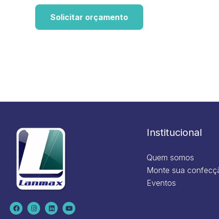
Solicitar orçamento
Institucional
Quem somos
Monte sua confecç
Eventos
F
I
L
Y
a
n
i
o
c
s
n
u