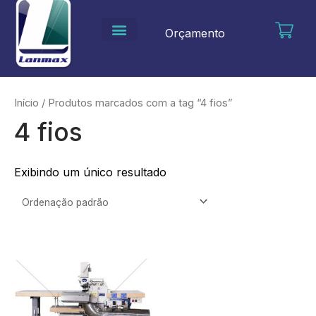
Ir
para
Orçamento
o
conteúdo
Início
/ Produtos marcados com a tag “4 fios”
4 fios
Exibindo um único resultado