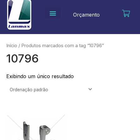
Ir
para
Orçamento
o
conteúdo
Início
/ Produtos marcados com a tag “10796”
10796
Exibindo um único resultado