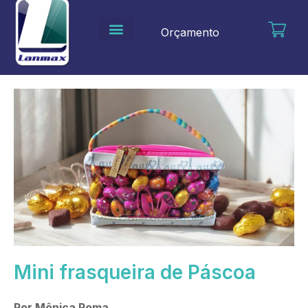
Ir
para
Orçamento
o
conteúdo
Mini frasqueira de Páscoa
Por Mônica Roma