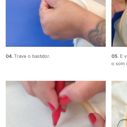
04.
Trave o bastidor.
05.
E v
o som 