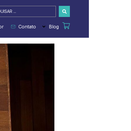
sar
or
Contato
Blog