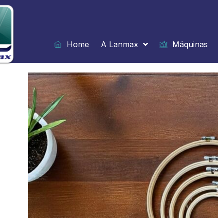
Ir
para
o
conteúdo
Home
A Lanmax
Máquinas