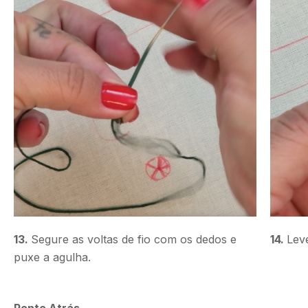
13.
Segure as voltas de fio com os dedos e
14.
Lev
puxe a agulha.
Ponto Atrás