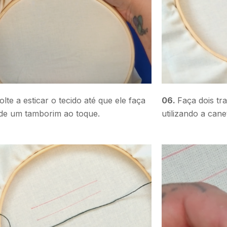
olte a esticar o tecido até que ele faça
06.
Faça dois tr
de um tamborim ao toque.
utilizando a can