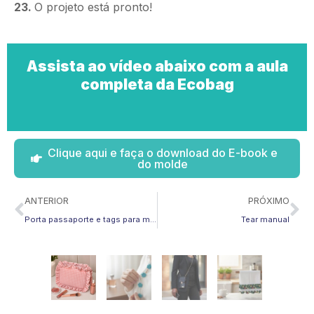
23.
O projeto está pronto!
Assista ao vídeo abaixo com a aula
completa da Ecobag
Clique aqui e faça o download do E-book e
do molde
Anterior
Pr
ANTERIOR
PRÓXIMO
Nécessaire Romântica
Porta passaporte e tags para mala
Tear manual
em tecido
Leia mais