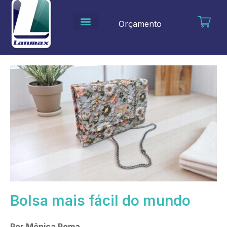
Ir
para
Orçamento
o
conteúdo
Bolsa mais fácil do mundo
Por Mônica Roma